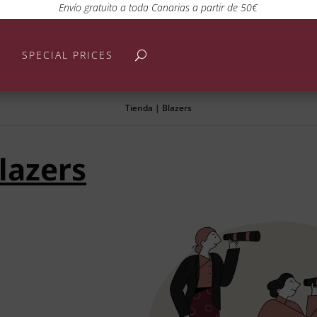
Envío gratuito a toda Canarias a partir de 50€
SPECIAL PRICES
Tienda
|
Blazers
lazers