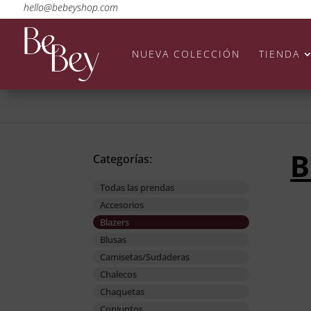
hello@bebeyshop.com
NUEVA COLECCIÓN
TIENDA
B
Categorías:
Todas las prendas
Accesorios
Blazers
Blusas
Camisetas/Sudaderas
Chalecos
Chaquetas
Conjuntos