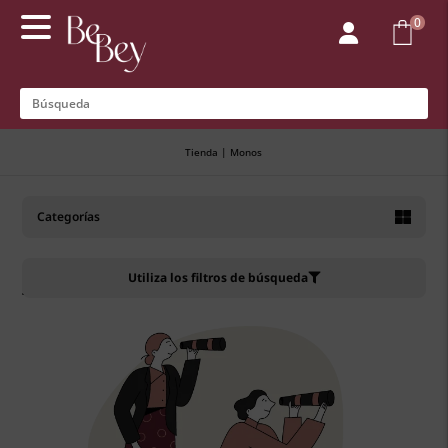
0

Tienda
|
Monos
Nueva colección
Ropa por categoría
Categorías
Special Prices
Monos
Utiliza los filtros de búsqueda